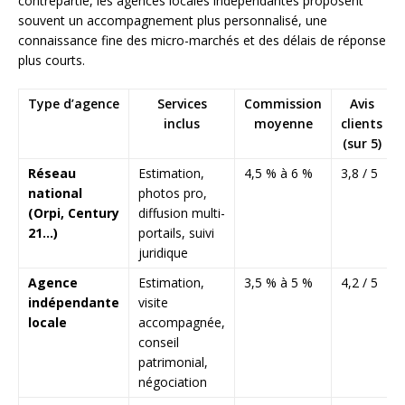
contrepartie, les agences locales indépendantes proposent
souvent un accompagnement plus personnalisé, une
connaissance fine des micro-marchés et des délais de réponse
plus courts.
Type d’agence
Services
Commission
Avis
inclus
moyenne
clients
(sur 5)
Réseau
Estimation,
4,5 % à 6 %
3,8 / 5
national
photos pro,
(Orpi, Century
diffusion multi-
21…)
portails, suivi
juridique
Agence
Estimation,
3,5 % à 5 %
4,2 / 5
indépendante
visite
locale
accompagnée,
conseil
patrimonial,
négociation